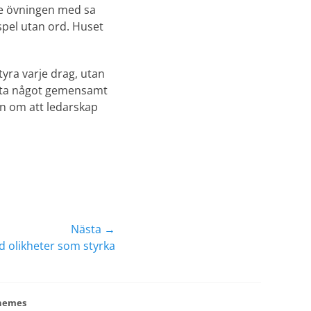
de övningen med sa
mspel utan ord. Huset
tyra varje drag, utan
 låta något gemensamt
en om att ledarskap
Nästa →
d olikheter som styrka
hemes