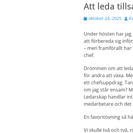
Att leda ti
Publicerad
Förf
oktober 24, 2025
E
den
Under hösten har jag 
att förbereda sig inf
– men framförallt har 
chef.
Drömmen om att leda 
för andra att växa. M
ett chefsuppdrag. Tan
om jag står ensam? Me
Ledarskap handlar int
medarbetare och det
En favoritövning så hä
Vi skulle två och två, 