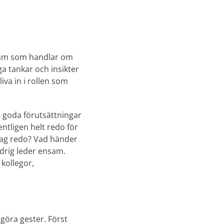
gram som handlar om
a tankar och insikter
iva in i rollen som
 goda förutsättningar
ntligen helt redo för
 jag redo? Vad händer
drig leder ensam.
kollegor,
r göra gester. Först