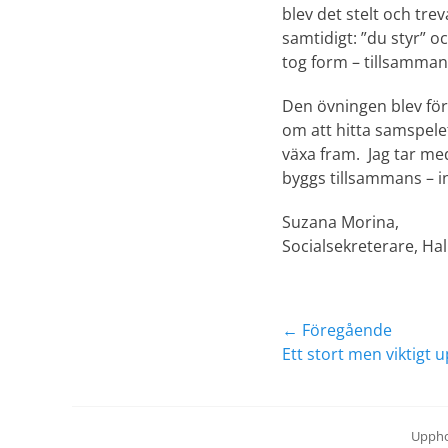
blev det stelt och tr
samtidigt: ”du styr” o
tog form – tillsamman
Den övningen blev för 
om att hitta samspele
växa fram. Jag tar me
byggs tillsammans – i
Suzana Morina,
Socialsekreterare, 
Inläggsnavig
← Föregående
Föregående
Ett stort men viktigt 
inlägg:
Uppho