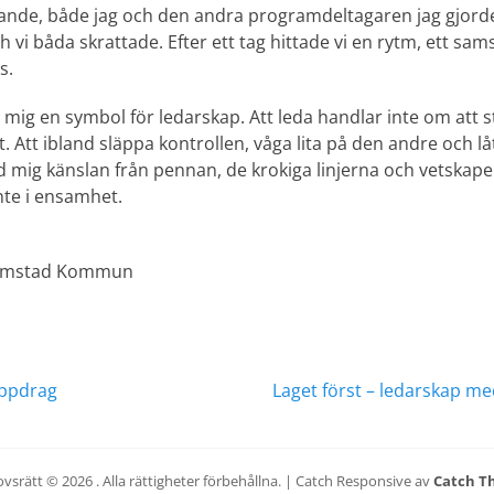
evande, både jag och den andra programdeltagaren jag gjor
ch vi båda skrattade. Efter ett tag hittade vi en rytm, ett sa
s.
mig en symbol för ledarskap. Att leda handlar inte om att s
t. Att ibland släppa kontrollen, våga lita på den andre och
d mig känslan från pennan, de krokiga linjerna och vetskap
nte i ensamhet.
Halmstad Kommun
ering
Nästa
uppdrag
Laget först – ledarskap me
inlägg:
vsrätt © 2026
. Alla rättigheter förbehållna. | Catch Responsive av
Catch T