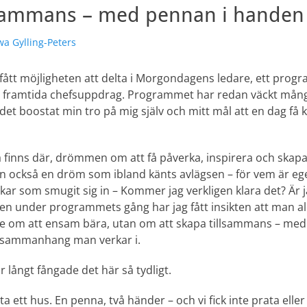
llsammans – med pennan i handen
attare
wa Gylling-Peters
fått möjligheten att delta i Morgondagens ledare, ett pro
ör framtida chefsuppdrag. Programmet har redan väckt mång
det boostat min tro på mig själv och mitt mål att en dag få kl
finns där, drömmen om att få påverka, inspirera och skapa
en också en dröm som ibland känts avlägsen – för vem är ege
kar som smugit sig in – Kommer jag verkligen klara det? Är
n under programmets gång har jag fått insikten att man al
e om att ensam bära, utan om att skapa tillsammans – med 
 sammanhang man verkar i.
r långt fångade det här så tydligt.
rita ett hus. En penna, två händer – och vi fick inte prata elle