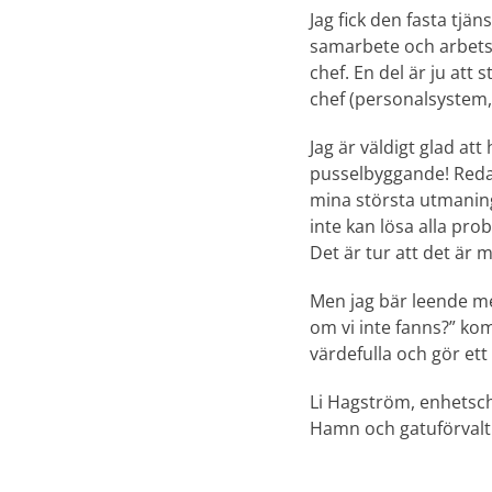
Jag fick den fasta tjä
samarbete och arbetsgl
chef. En del är ju att 
chef (personalsystem
Jag är väldigt glad at
pusselbyggande! Redan
mina största utmaningar
inte kan lösa alla pro
Det är tur att det är 
Men jag bär leende me
om vi inte fanns?” kom 
värdefulla och gör ett
Li Hagström, enhetsch
Hamn och gatuförvalt