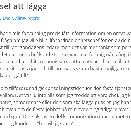
sel att lägga
örfattare
Ewa Gylling-Peters
 hade min förvaltning precis fått information om en omväl
g fråga om jag ville bli tillförordnad enhetschef för en av de 
sökt till Morgondagens ledare men det var mer tänkt som per
det där med chef kunde tänkas vara nåt för mig nån gång i fr
vara med och hitta människors rätta plats och hjälpa till at
 vara sitt bästa jag och tillsammans skapa bästa möjliga res
a det gå till?
som tillförordnad gick ansökningstiden för den fasta tjänste
vällen. Det var ju inte alls som jag trodde att vara chef. Ja
 nätet, samordnare eller den som ska lägga pusslet. Jag hann
 och även om de flesta jobbat på min avdelning tidigare över
kan och gör. Det saknas en del kommunikation inom enheten
h jag kände att ”här vill jag vara”.