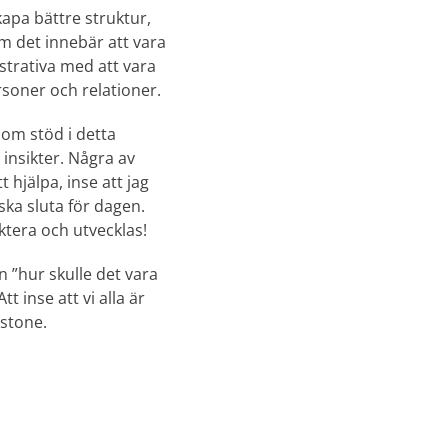
kapa bättre struktur,
om det innebär att vara
istrativa med att vara
soner och relationer.
som stöd i detta
insikter. Några av
t hjälpa, inse att jag
 ska sluta för dagen.
ektera och utvecklas!
 ”hur skulle det vara
t inse att vi alla är
nstone.