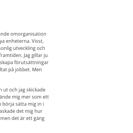
vande omorganisation
nya enheterna. Visst,
sonlig utveckling och
amtiden. Jag gillar ju
t skapa förutsättningar
ultat på jobbet. Men
n ut och jag skickade
g kände mig mer som ett
 börja sätta mig in i
raskade det mig hur
 men det är ett gäng