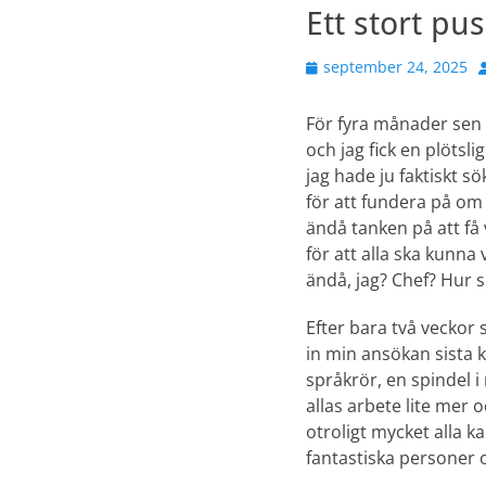
Ett stort pus
Publicerad
F
september 24, 2025
den
För fyra månader sen
och jag fick en plötsli
jag hade ju faktiskt 
för att fundera på om 
ändå tanken på att få 
för att alla ska kunna
ändå, jag? Chef? Hur sk
Efter bara två veckor 
in min ansökan sista k
språkrör, en spindel i
allas arbete lite mer
otroligt mycket alla 
fantastiska personer oc