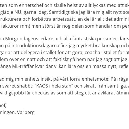
nsten som enhetschef och skulle helst av allt lyckas med att s
ädje NU, gärna idag. Samtidigt ska jag lära mig allt nytt s
strukturera och förbättra arbetssätt, en del är allt det admin
, fakturor mm) men störst är nog delen som handlar om per
t ha Morgondagens ledare och alla fantastiska personer där 
 på introduktionsdagarna fick jag mycket bra kunskap och 
 är att delegera i stället för att göra, coacha i stället för at
blem över en natt och att faktiskt gå hem när jag sagt att jag
många ML-träffar kvar där vi kan lära oss en massa nytt, refl
d mig min enhets insikt på vårt förra enhetsmöte: På frågan
svaret snabbt: ”KAOS i hela stan” och skratt från samtliga. At
 viktigt jobb får checkas av som att steg ett är avklarat åtmi
ef,
ningen, Varberg