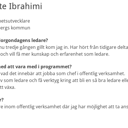
te Ibrahimi
hetsutvecklare
nbergs kommun
 Morgondagens ledare?
nu tredje gången gillt kom jag in. Har hört från tidigare delt
 och vill få mer kunskap och erfarenhet som ledare.
med att vara med i programmet?
 vad det innebär att jobba som chef i offentlig verksamhet.
lv som ledare och få verktyg kring att bli en så bra ledare el
tt växa.
r?
e inom offentlig verksamhet där jag har möjlighet att ta an