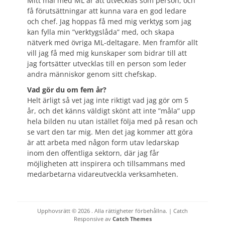
Mitt mål med ML är att utvecklas som person, och
få förutsättningar att kunna vara en god ledare
och chef. Jag hoppas få med mig verktyg som jag
kan fylla min ”verktygslåda” med, och skapa
nätverk med övriga ML-deltagare. Men framför allt
vill jag få med mig kunskaper som bidrar till att
jag fortsätter utvecklas till en person som leder
andra människor genom sitt chefskap.
Vad gör du om fem år?
Helt ärligt så vet jag inte riktigt vad jag gör om 5
år, och det känns väldigt skönt att inte ”måla” upp
hela bilden nu utan istället följa med på resan och
se vart den tar mig. Men det jag kommer att göra
är att arbeta med någon form utav ledarskap
inom den offentliga sektorn, där jag får
möjligheten att inspirera och tillsammans med
medarbetarna vidareutveckla verksamheten.
Upphovsrätt © 2026
. Alla rättigheter förbehållna. | Catch
Responsive av
Catch Themes