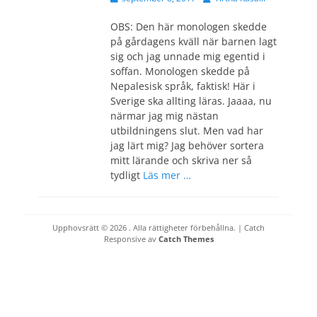
den
OBS: Den här monologen skedde
på gårdagens kväll när barnen lagt
sig och jag unnade mig egentid i
soffan. Monologen skedde på
Nepalesisk språk, faktisk! Här i
Sverige ska allting läras. Jaaaa, nu
närmar jag mig nästan
utbildningens slut. Men vad har
jag lärt mig? Jag behöver sortera
mitt lärande och skriva ner så
tydligt
Läs mer …
Upphovsrätt © 2026
. Alla rättigheter förbehållna. | Catch
Responsive av
Catch Themes