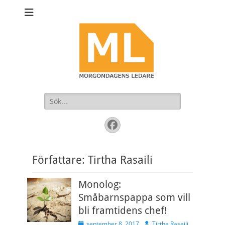
Sök
efter:
Facebook
Författare:
Tirtha Rasaili
Monolog:
Småbarnspappa som vill
bli framtidens chef!
Publicerad
Författare
september 8, 2017
Tirtha Rasaili