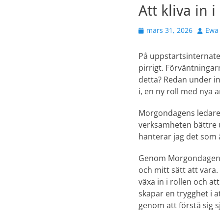
Att kliva in 
Publicerad
Författ
mars 31, 2026
Ewa 
den
På uppstartsinternate
pirrigt. Förväntningar
detta? Redan under int
i, en ny roll med nya 
Morgondagens ledare h
verksamheten bättre ut
hanterar jag det som ä
Genom Morgondagens le
och mitt sätt att vara.
växa in i rollen och 
skapar en trygghet i a
genom att förstå sig sj