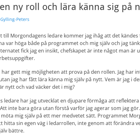
i en ny roll och lära känna sig på n
are
Gylling-Peters
t till Morgondagens ledare kommer jag ihåg att det kändes 
na var höga både på programmet och mig själv och jag tänkte 
ernatet fick jag en insikt, chefskapet är inte något man är ut
arbetsuppgifter.
ar gett mig möjligheten att prova på den rollen. Jag har int
an jag har fått lära känna mig själv på nytt. Vem är jag i de
r nytt och vad väcker det i mig?
dare har jag utvecklat en djupare förmåga att reflektera
 Att inte bara göra utan förstå varför jag agerar som jag gör.
att möta mig själv på ett mer medvetet sätt. Programmet Mo
tt hitta sin egen väg i ledarrollen, inte genom att förändra
älv bättre.