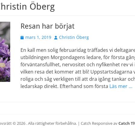
hristin Öberg
Resan har börjat
Publicerad
Författare
mars 1, 2019
Christin Öberg
den
En kall men solig februaridag träffades vi deltagar
utbildningen Morgondagens ledare, för första gå
förväntansfullhet, nervositet och nyfikenhet rev v
vilken resa det kommer att bli! Uppstartsdagarna 
roliga och såg verkligen till att dra igång tankar oc
ledarskap direkt. Efterhand som första
Läs mer …
vsrätt © 2026
. Alla rättigheter förbehållna. | Catch Responsive av
Catch T