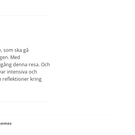
e, som ska gå
ngen. Med
i igång denna resa. Och
var intensiva och
h reflektioner kring
hemes