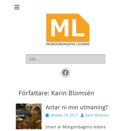
Sök
efter:
Facebook
Författare:
Karin Blomsén
Antar ni min utmaning?
Publicerad
Författare
oktober 16, 2017
Karin Blomsén
den
Snart är Morgondagens ledare