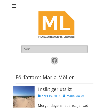
Sök
efter:
Facebook
Författare:
Maria Möller
Insikt ger utsikt
Publicerad
Författare
april 19, 2018
Maria Möller
den
Morgondagens ledare… ja, vad