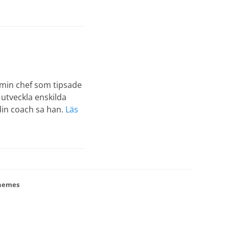
r min chef som tipsade
 utveckla enskilda
din coach sa han.
Läs
hemes