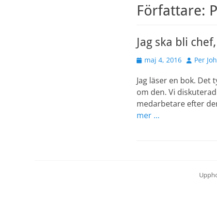
Författare:
P
Jag ska bli chef
Publicerad
Författar
maj 4, 2016
Per Jo
den
Jag läser en bok. Det 
om den. Vi diskuterade
medarbetare efter der
mer …
Uppho