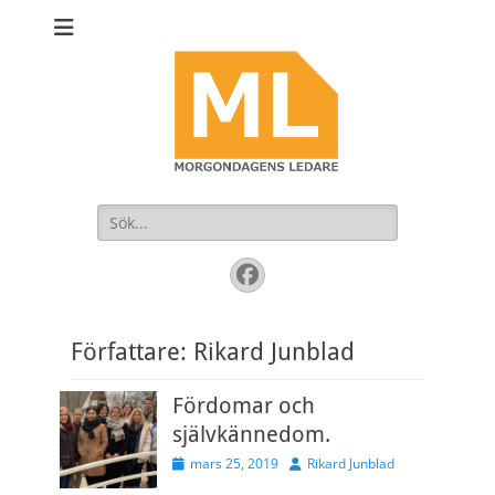
Sök
efter:
Facebook
Författare:
Rikard Junblad
Fördomar och
självkännedom.
Publicerad
Författare
mars 25, 2019
Rikard Junblad
den