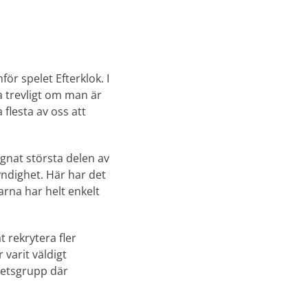
ör spelet Efterklok. I
a trevligt om man är
flesta av oss att
 ägnat största delen av
yndighet. Här har det
arna har helt enkelt
 rekrytera fler
 varit väldigt
rbetsgrupp där