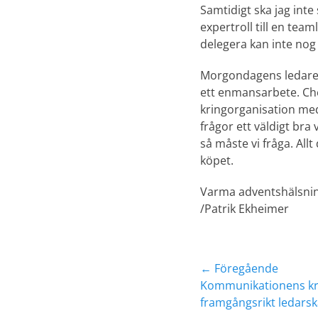
Samtidigt ska jag int
expertroll till en tea
delegera kan inte nog
Morgondagens ledare har
ett enmansarbete. Chef
kringorganisation med
frågor ett väldigt bra 
så måste vi fråga. Allt
köpet.
Varma adventshälsni
/Patrik Ekheimer
Inläggsnavig
← Föregående
Föregående
Kommunikationens kraf
inlägg:
framgångsrikt ledarsk