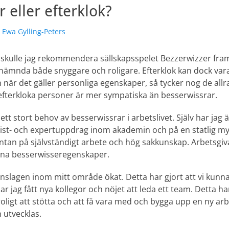
 eller efterklok?
örfattare
Ewa Gylling-Peters
r skulle jag rekommendera sällskapsspelet Bezzerwizzer framf
stnämnda både snyggare och roligare. Efterklok kan dock var
är det gäller personliga egenskaper, så tycker nog de allra 
fterkloka personer är mer sympatiska än besserwissrar.
 ett stort behov av besserwissrar i arbetslivet. Själv har jag
ialist- och expertuppdrag inom akademin och på en statlig m
äntan på självständigt arbete och hög sakkunskap. Arbetsgiv
mina besserwisseregenskaper.
nslagen inom mitt område ökat. Detta har gjort att vi kunnat
 jag fått nya kollegor och nöjet att leda ett team. Detta har
roligt att stötta och att få vara med och bygga upp en ny a
 utvecklas.