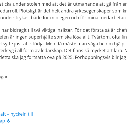
e sticka under stolen med att det är utmanande att gå från 
mledarroll. Plötsligt är det helt andra yrkesegenskaper som kr
 understrykas, både för min egen och för mina medarbetares
 bidragit till två viktiga insikter. För det första så är chef
en är ingen superhjälte som ska lösa allt. Tvärtom, ofta fi
 syfte just att stödja. Men då måste man våga be om hjälp. 
verktyg i all form av ledarskap. Det finns så mycket att lära. 
 detta ska jag fortsätta öva på 2025. Förhoppningsvis blir jag
ngar
ering
Nästa
t – nyckeln till
inlägg:
ap 🌟