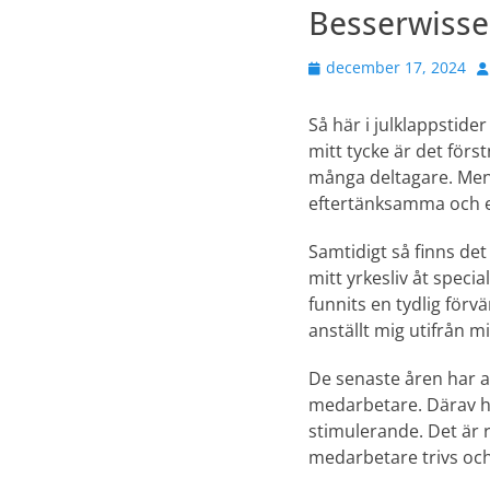
Besserwisser
Publicerad
F
december 17, 2024
den
Så här i julklappstide
mitt tycke är det för
många deltagare. Men n
eftertänksamma och e
Samtidigt så finns det
mitt yrkesliv åt spec
funnits en tydlig förv
anställt mig utifrån 
De senaste åren har a
medarbetare. Därav har
stimulerande. Det är 
medarbetare trivs och