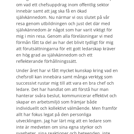
om vad ett chefsuppdrag inom offentlig sektor
innebär samt att jag ska få en ökad
självkännedom. Nu närmar vi oss slutet på vår
resa genom utbildningen och just det där med
självkännedom är något som har varit viktigt för
mig i min resa. Genom alla föreläsningar vi med
förmån fått ta del av har det blivit tydligt för mig
att förutsättningarna för ett gott ledarskap kräver
en hög grad av självkännedom och ett
reflekterande förhållningssätt.
Under året har vi fått mycket kunskap kring vad en
chefsroll kan innebära samt många verktyg som
successivt rustar mig till att vara en bra chef och
ledare. Det har handlat om att förstå hur man
hanterar svåra beslut, kommunicerar effektivt och
skapar en arbetsmiljö som främjar både
individuellt och kollektivt välmående. Men framför
allt har fokus legat på den personliga
utvecklingen. Jag har lärt mig att en ledare som
inte är medveten om sina egna styrkor och
svagheter, sina reaktioner och beteenden, inte