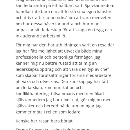
kan leda andra på ett hållbart sätt. Självkännedom
handlar inte bara om att förstå sina egna känslor
och drivkrafter, utan också om att vara medveten
om hur dessa påverkar andra och hur man
anpassar sitt ledarskap för att skapa en trygg och
inkluderande arbetsmiljö.
För mig har den här utbildningen varit en resa där
jag har fått möjlighet att utveckla både mina
professionella och personliga förmågor. Jag
känner mig nu bättre rustad att ta mig an
ledarskapsuppdrag och att vara den typ av chef
som skapar förutsättningar för sina medarbetare
att växa och utvecklas. Den kunskap jag har fått
om ledarskap, kommunikation och
konflikthantering, tillsammans med den ökad
självkännedom jag har utvecklat, gör mig nu mer
självsäker och beredd på de utmaningar jag
kommer möta i rollen som ledare.
Kanske har resan bara börjat.
Emma Brusewitz, Halmstads kommun