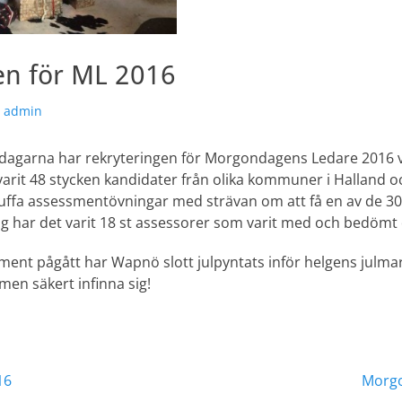
en för ML 2016
örfattare
admin
dagarna har rekryteringen för Morgondagens Ledare 2016 var
varit 48 stycken kandidater från olika kommuner i Halland 
tuffa assessmentövningar med strävan om att få en av de 30 
 har det varit 18 st assessorer som varit med och bedömt 
ent pågått har Wapnö slott julpyntats inför helgens julma
men säkert infinna sig!
ering
Nästa
16
Morgo
inlägg: