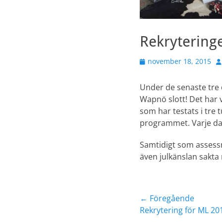
Rekrytering
Publicerad
F
november 18, 2015
den
Under de senaste tre 
Wapnö slott! Det har 
som har testats i tre 
programmet. Varje dag
Samtidigt som assessm
även julkänslan sakta 
Inläggsnavig
← Föregående
Föregående
Rekrytering för ML 20
inlägg: