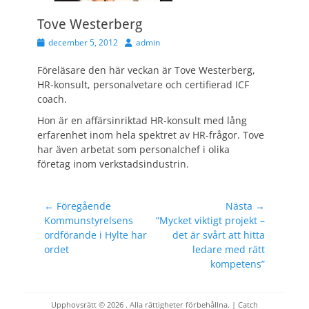
Tove Westerberg
Publicerad
Författare
december 5, 2012
admin
den
Föreläsare den här veckan är Tove Westerberg,
HR-konsult, personalvetare och certifierad ICF
coach.
Hon är en affärsinriktad HR-konsult med lång
erfarenhet inom hela spektret av HR-frågor. Tove
har även arbetat som personalchef i olika
företag inom verkstadsindustrin.
Inläggsnavigering
← Föregående
Nästa →
Föregående
Nästa
Kommunstyrelsens
”Mycket viktigt projekt –
inlägg:
inlägg:
ordförande i Hylte har
det är svårt att hitta
ordet
ledare med rätt
kompetens”
Upphovsrätt © 2026
. Alla rättigheter förbehållna. | Catch