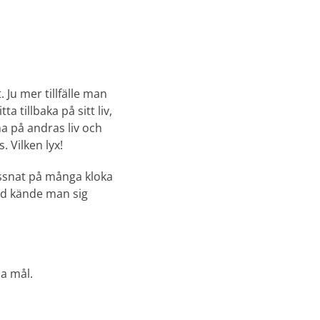
. Ju mer tillfälle man
a tillbaka på sitt liv,
na på andras liv och
. Vilken lyx!
ssnat på många kloka
nd kände man sig
na mål.