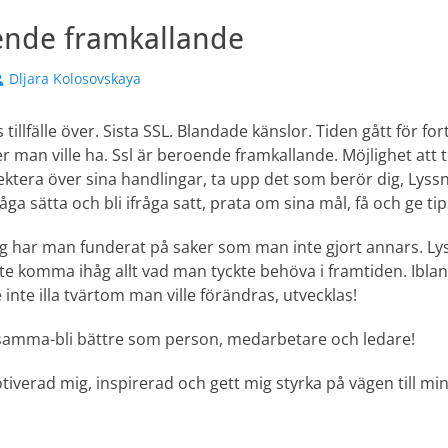
ende framkallande
örfattare
Dljara Kolosovskaya
 tillfälle över. Sista SSL. Blandade känslor. Tiden gått för fort
 man ville ha. Ssl är beroende framkallande. Möjlighet att titt
lektera över sina handlingar, ta upp det som berör dig, Lyss
råga sätta och bli ifråga satt, prata om sina mål, få och ge tips
g har man funderat på saker som man inte gjort annars. Ly
e komma ihåg allt vad man tyckte behöva i framtiden. Ibla
 inte illa tvärtom man ville förändras, utvecklas!
ll samma-bli bättre som person, medarbetare och ledare!
iverad mig, inspirerad och gett mig styrka på vägen till mi