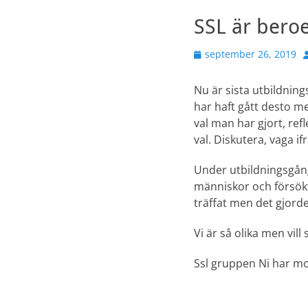
SSL är bero
Publicerad
F
september 26, 2019
den
Nu är sista utbildnings
har haft gått desto mer
val man har gjort, ref
val. Diskutera, vaga if
Under utbildningsgån
människor och försökt
träffat men det gjorde
Vi är så olika men vi
Ssl gruppen Ni har mot