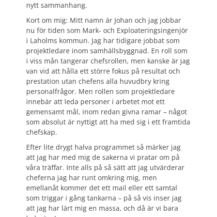
nytt sammanhang.
Kort om mig: Mitt namn är Johan och jag jobbar
nu för tiden som Mark- och Exploateringsingenjör
i Laholms kommun. Jag har tidigare jobbat som
projektledare inom samhällsbyggnad. En roll som
i viss mån tangerar chefsrollen, men kanske är jag
van vid att hålla ett större fokus på resultat och
prestation utan chefens alla huvudbry kring
personalfrågor. Men rollen som projektledare
innebär att leda personer i arbetet mot ett
gemensamt mål, inom redan givna ramar – något
som absolut är nyttigt att ha med sig i ett framtida
chefskap.
Efter lite drygt halva programmet så märker jag
att jag har med mig de sakerna vi pratar om på
våra träffar. Inte alls på så sätt att jag utvärderar
cheferna jag har runt omkring mig, men
emellanåt kommer det ett mail eller ett samtal
som triggar i gång tankarna – på så vis inser jag
att jag har lärt mig en massa, och då är vi bara