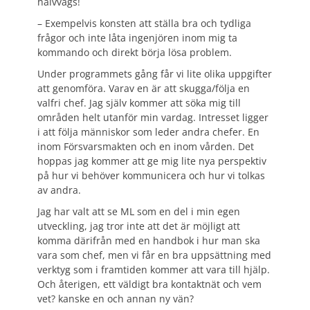
halvvägs!
– Exempelvis konsten att ställa bra och tydliga
frågor och inte låta ingenjören inom mig ta
kommando och direkt börja lösa problem.
Under programmets gång får vi lite olika uppgifter
att genomföra. Varav en är att skugga/följa en
valfri chef. Jag själv kommer att söka mig till
områden helt utanför min vardag. Intresset ligger
i att följa människor som leder andra chefer. En
inom Försvarsmakten och en inom vården. Det
hoppas jag kommer att ge mig lite nya perspektiv
på hur vi behöver kommunicera och hur vi tolkas
av andra.
Jag har valt att se ML som en del i min egen
utveckling, jag tror inte att det är möjligt att
komma därifrån med en handbok i hur man ska
vara som chef, men vi får en bra uppsättning med
verktyg som i framtiden kommer att vara till hjälp.
Och återigen, ett väldigt bra kontaktnät och vem
vet? kanske en och annan ny vän?