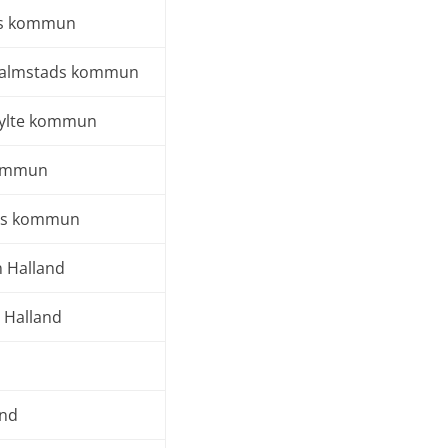
ds kommun
 Halmstads kommun
Hylte kommun
kommun
ads kommun
n Halland
n Halland
and