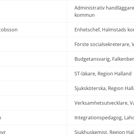
Administrativ handläggare
kommun
acobsson
Enhetschef, Halmstads 
Förste socialsekreterare
Budgetansvarig, Falkenb
ST-läkare, Region Halland
Sjuksköterska, Region Hal
Verksamhetsutvecklare, 
n
Integrationspedagog, La
myr
Sjukhuskemist, Region Ha