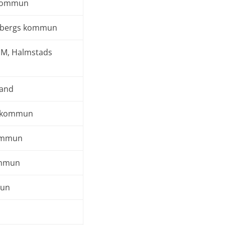
 kommun
enbergs kommun
EM, Halmstads
land
s kommun
kommun
ommun
mun