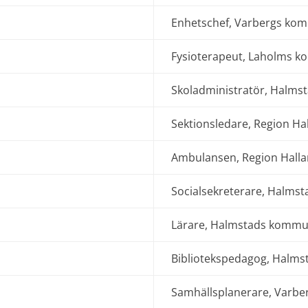
Enhetschef, Varbergs ko
Fysioterapeut, Laholms 
Skoladministratör, Halm
Sektionsledare, Region Ha
Ambulansen, Region Hall
Socialsekreterare, Halm
Lärare, Halmstads komm
Bibliotekspedagog, Halm
Samhällsplanerare, Varb