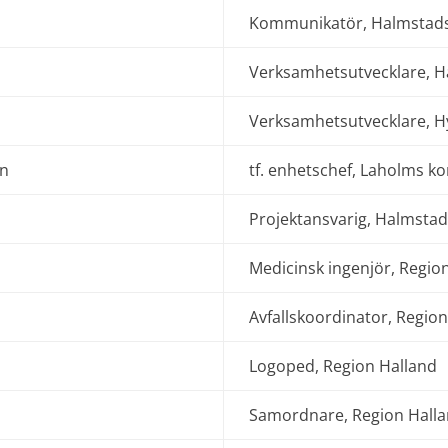
Kommunikatör, Halmsta
Verksamhetsutvecklare,
Verksamhetsutvecklare, 
n
tf. enhetschef, Laholms 
Projektansvarig, Halmst
Medicinsk ingenjör, Regio
Avfallskoordinator, Regio
Logoped, Region Halland
Samordnare, Region Hall