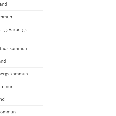
land
kommun
arig, Varbergs
mstads kommun
and
arbergs kommun
 kommun
and
s kommun