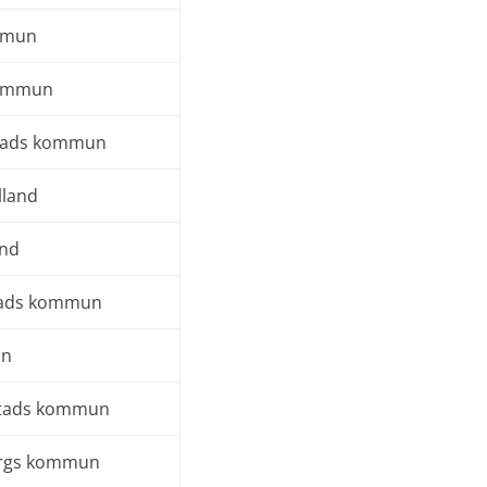
mmun
kommun
stads kommun
lland
and
stads kommun
un
stads kommun
ergs kommun