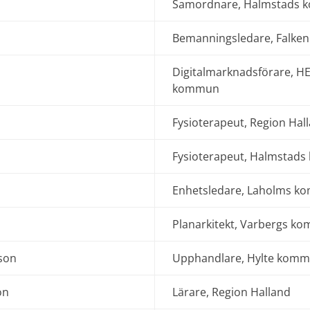
Samordnare, Halmstads
Bemanningsledare, Falk
Digitalmarknadsförare, H
kommun
Fysioterapeut, Region Hal
Fysioterapeut, Halmstad
Enhetsledare, Laholms 
Planarkitekt, Varbergs k
sson
Upphandlare, Hylte kom
on
Lärare, Region Halland