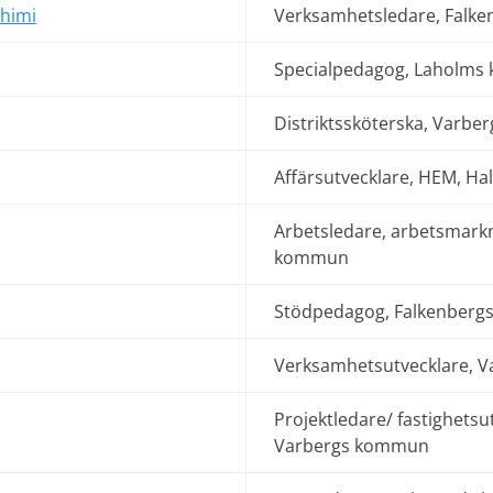
ahimi
Verksamhetsledare, Falk
Specialpedagog, Laholm
Distriktssköterska, Varb
Affärsutvecklare, HEM, 
Arbetsledare, arbetsmar
kommun
Stödpedagog, Falkenber
Verksamhetsutvecklare, 
Projektledare/ fastighetsu
Varbergs kommun