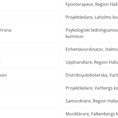
Fysioterapeut, Region Hal
Projektledare, Laholms 
 Krona
Psykologiskt ledningsansv
kommun
Enhetskoordinator, Hal
o
Upphandlare, Region Hall
sson
Distriktsjuksköterska, V
Projektledare, Varbergs
Samordnare, Region Hall
Musiklärare, Falkenberg