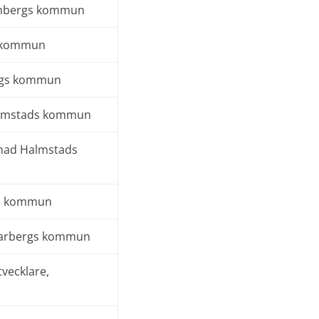
enbergs kommun
s kommun
ergs kommun
Halmstads kommun
knad Halmstads
gs kommun
Varbergs kommun
tvecklare,