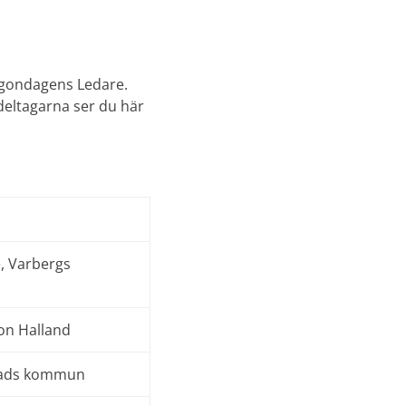
orgondagens Ledare.
deltagarna ser du här
, Varbergs
ion Halland
stads kommun