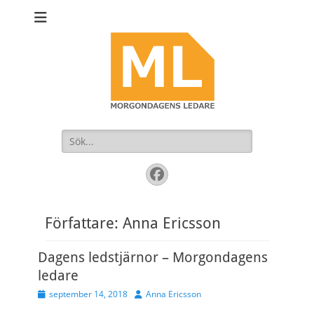
Sök
efter:
Facebook
Författare:
Anna Ericsson
Dagens ledstjärnor – Morgondagens
ledare
Publicerad
Författare
september 14, 2018
Anna Ericsson
den