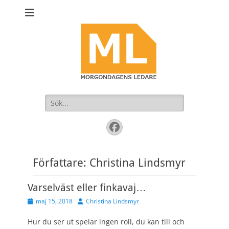
Sök
efter:
Facebook
Författare:
Christina Lindsmyr
Varselväst eller finkavaj…
Publicerad
Författare
maj 15, 2018
Christina Lindsmyr
den
Hur du ser ut spelar ingen roll, du kan till och