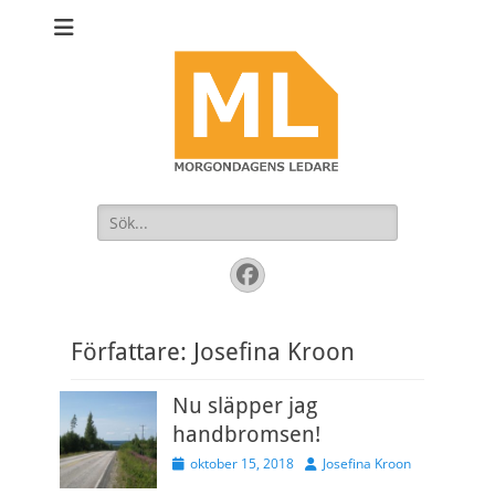
Sök
efter:
Facebook
Författare:
Josefina Kroon
Nu släpper jag
handbromsen!
Publicerad
Författare
oktober 15, 2018
Josefina Kroon
den