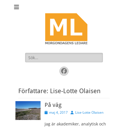
Sök
efter:
Facebook
Författare:
Lise-Lotte Olaisen
På väg
Publicerad
Författare
maj 4, 2017
Lise-Lotte Olaisen
den
Jag är akademiker, analytisk och