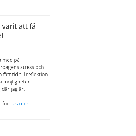
varit att få
!
ra med på
vardagens stress och
tt tid till reflektion
få möjligheten
 där jag är,
r för
Läs mer …