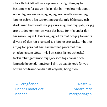
inte alltid så lätt att vara öppen och ärlig. Men jag har
bestämt mig för att ge mig in i det här med ett helt öppet
sinne. Jag ska visa vem jag är, jag ska berätta om vad jag
känner och vad jag tycker. Jag ska visa mig både svag och
stark, men framförallt ska jag vara ärlig mot mig själv, för jag
tror att det kommer att vara det bästa för mig under den
här resan. Jag vill utvecklas, jag vill framåt och jag tänker ta
tillvara på den här chansen! Jag känner stor tacksamhet för
att jag får göra det här. Tacksamhet gentemot min
omgivning som stöttar mig i att satsa järnet och också
tacksamhet gentemot mig själv som tog chansen och
lämnade in den där ansökan i vintras. Jag är redo för vad
hösten och framtiden har att erbjuda, bring it on!
Inläggsnavigering
← Föregående
Nästa →
Föregående
Nästa
Det är i mötet det
Vidare mot
inlägg:
inlägg:
händer
morgondagen