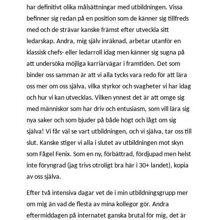
har definitivt olika målsättningar med utbildningen. Vissa
befinner sig redan på en position som de känner sig tillfreds
med och de strävar kanske främst efter utveckla sitt
ledarskap. Andra, mig själv inräknad, arbetar utanför en
klassisk chefs- eller ledarroll idag men känner sig sugna på
att undersöka möjliga karriärvägar i framtiden. Det som
binder oss samman är att vi alla tycks vara redo för att lära
oss mer om oss själva, vilka styrkor och svagheter vi har idag
och hur vi kan utvecklas. Vilken ynnest det är att omge sig
med människor som har driv och entusiasm, som vill lära sig
nya saker och som bjuder på både högt och lågt om sig
själva! Vi får väl se vart utbildningen, och vi själva, tar oss till
slut. Kanske stiger vi alla i slutet av utbildningen mot skyn
som Fågel Fenix. Som en ny, förbättrad, fördjupad men helst
inte föryngrad (jag trivs otroligt bra här i 30+ landet), kopia
av oss själva.
Efter två intensiva dagar vet de i min utbildningsgrupp mer
om mig än vad de flesta av mina kollegor gör. Andra
eftermiddagen på internatet ganska brutal för mig, det är