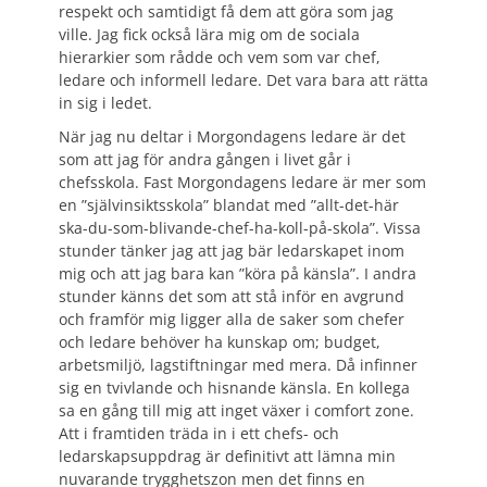
respekt och samtidigt få dem att göra som jag
ville. Jag fick också lära mig om de sociala
hierarkier som rådde och vem som var chef,
ledare och informell ledare. Det vara bara att rätta
in sig i ledet.
När jag nu deltar i Morgondagens ledare är det
som att jag för andra gången i livet går i
chefsskola. Fast Morgondagens ledare är mer som
en ”självinsiktsskola” blandat med ”allt-det-här
ska-du-som-blivande-chef-ha-koll-på-skola”. Vissa
stunder tänker jag att jag bär ledarskapet inom
mig och att jag bara kan ”köra på känsla”. I andra
stunder känns det som att stå inför en avgrund
och framför mig ligger alla de saker som chefer
och ledare behöver ha kunskap om; budget,
arbetsmiljö, lagstiftningar med mera. Då infinner
sig en tvivlande och hisnande känsla. En kollega
sa en gång till mig att inget växer i comfort zone.
Att i framtiden träda in i ett chefs- och
ledarskapsuppdrag är definitivt att lämna min
nuvarande trygghetszon men det finns en