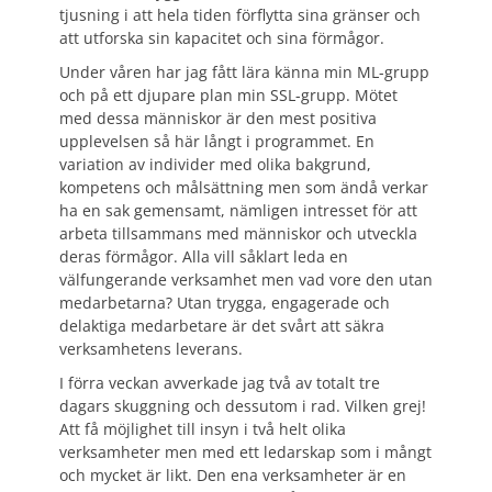
tjusning i att hela tiden förflytta sina gränser och
att utforska sin kapacitet och sina förmågor.
Under våren har jag fått lära känna min ML-grupp
och på ett djupare plan min SSL-grupp. Mötet
med dessa människor är den mest positiva
upplevelsen så här långt i programmet. En
variation av individer med olika bakgrund,
kompetens och målsättning men som ändå verkar
ha en sak gemensamt, nämligen intresset för att
arbeta tillsammans med människor och utveckla
deras förmågor. Alla vill såklart leda en
välfungerande verksamhet men vad vore den utan
medarbetarna? Utan trygga, engagerade och
delaktiga medarbetare är det svårt att säkra
verksamhetens leverans.
I förra veckan avverkade jag två av totalt tre
dagars skuggning och dessutom i rad. Vilken grej!
Att få möjlighet till insyn i två helt olika
verksamheter men med ett ledarskap som i mångt
och mycket är likt. Den ena verksamheter är en