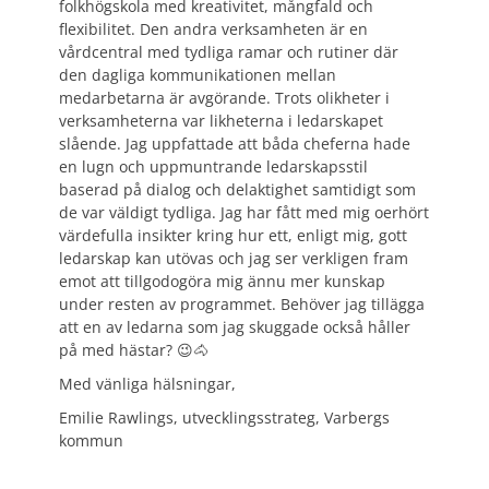
folkhögskola med kreativitet, mångfald och
flexibilitet. Den andra verksamheten är en
vårdcentral med tydliga ramar och rutiner där
den dagliga kommunikationen mellan
medarbetarna är avgörande. Trots olikheter i
verksamheterna var likheterna i ledarskapet
slående. Jag uppfattade att båda cheferna hade
en lugn och uppmuntrande ledarskapsstil
baserad på dialog och delaktighet samtidigt som
de var väldigt tydliga. Jag har fått med mig oerhört
värdefulla insikter kring hur ett, enligt mig, gott
ledarskap kan utövas och jag ser verkligen fram
emot att tillgodogöra mig ännu mer kunskap
under resten av programmet. Behöver jag tillägga
att en av ledarna som jag skuggade också håller
på med hästar? 😉🐴
Med vänliga hälsningar,
Emilie Rawlings, utvecklingsstrateg, Varbergs
kommun