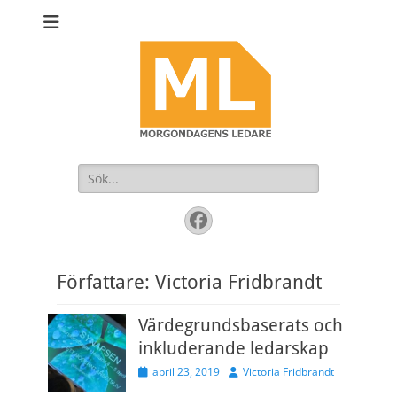
Sök
efter:
Facebook
Författare:
Victoria Fridbrandt
Värdegrundsbaserats och
inkluderande ledarskap
Publicerad
Författare
april 23, 2019
Victoria Fridbrandt
den