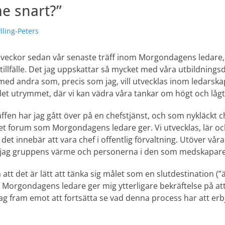
e snart?”
e
lling-Peters
 veckor sedan vår senaste träff inom Morgondagens ledare, o
sta tillfälle. Det jag uppskattar så mycket med våra utbildnin
med andra som, precis som jag, vill utvecklas inom ledarska
det utrymmet, där vi kan vädra våra tankar om högt och lågt
ffen har jag gått över på en chefstjänst, och som nykläckt c
det forum som Morgondagens ledare ger. Vi utvecklas, lär oc
det innebär att vara chef i offentlig förvaltning. Utöver vå
 jag gruppens värme och personerna i den som medskapare t
 att det är lätt att tänka sig målet som en slutdestination (”
v Morgondagens ledare ger mig ytterligare bekräftelse på at
 jag fram emot att fortsätta se vad denna process har att erb