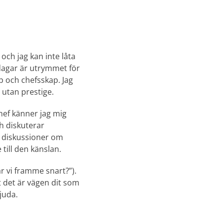
ch jag kan inte låta
gsdagar är utrymmet för
p och chefsskap. Jag
 utan prestige.
hef känner jag mig
h diskuterar
ra diskussioner om
ill den känslan.
är vi framme snart?”).
t det är vägen dit som
juda.