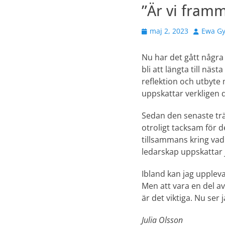
”Är vi framm
Publicerad
Författar
maj 2, 2023
Ewa Gy
den
Nu har det gått några
bli att längta till nä
reflektion och utbyte 
uppskattar verkligen 
Sedan den senaste trä
otroligt tacksam för 
tillsammans kring vad 
ledarskap uppskattar
Ibland kan jag uppleva
Men att vara en del a
är det viktiga. Nu ser
Julia Olsson