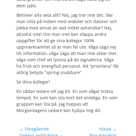
dem själv.
Behöver alla veta allt? Nej, jag tror inte det. Ska
man sitta på möten med mobiler och datorer och
jobba med annat än vad mötet avhandlar? Nej,
absolut inte! Om man inte kan släppa andra
uppgifter för att ge sina kollegor 100%
uppmärksamhet så är man fel ute. Våga säga nej
till information, våga säga att man inte orkar mer,
våga som chef att lyssna på de signalerna. Våga
ha frisk och energifull personal. Att ”prioritera” får
aldrig betyda ”spring snabbare”
Se dina kollegor!
En sådan ledare vill jag bli. En som vågar trotsa
tempot. En som kan sila bort det onödiga. En som
gruppen kan lita på. Jag hoppas att
Morgondagens Ledare kan hjälpa mig dit.
Inläggsnavigering
← Föregående
Nästa →
Föregående
Nästa
Dagens ledstjärnor –
Nya glasögon