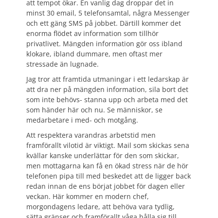
att tempot ökar. En vanlig dag droppar det in
minst 30 email, 5 telefonsamtal, några Messenger
och ett gäng SMS på jobbet. Därtill kommer det
enorma flödet av information som tillhör
privatlivet. Mängden information gör oss ibland
klokare, ibland dummare, men oftast mer
stressade än lugnade.
Jag tror att framtida utmaningar i ett ledarskap är
att dra ner på mängden information, sila bort det
som inte behövs- stanna upp och arbeta med det
som händer här och nu. Se människor, se
medarbetare i med- och motgång.
Att respektera varandras arbetstid men
framförallt vilotid är viktigt. Mail som skickas sena
kvällar kanske underlättar för den som skickar,
men mottagarna kan få en ökad stress när de hör
telefonen pipa till med beskedet att de ligger back
redan innan de ens börjat jobbet för dagen eller
veckan. Här kommer en modern chef,
morgondagens ledare, att behöva vara tydlig,
sätta gränser och framförallt våga hålla sig till